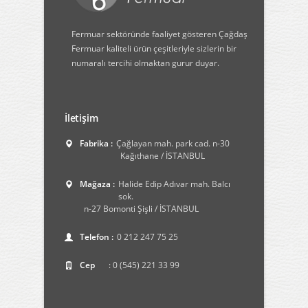
Fermuar sektöründe faaliyet gösteren Çağdaş
Fermuar kaliteli ürün çeşitleriyle sizlerin bir
numaralı tercihi olmaktan gurur duyar.
İletişim
Fabrika :
Çağlayan mah. park cad. n-30
Kağıthane / İSTANBUL
Mağaza :
Halide Edip Adıvar mah. Balcı
sok.
n-27 Bomonti Şişli / İSTANBUL
Telefon :
0 212 247 75 25
Cep
: 0 (545) 221 33 99